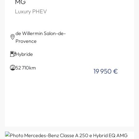
MG
Luxury PHEV
de Willermin Salon-de-
Provence
Hybride
52 710km
19 950 €