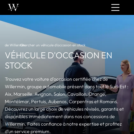
de Willermin
Chercher un véhicule d'occasion en stock
›
VÉHICULE D'OCCASION EN
STOCK
Trouvez votre voiture d’occasion certifiée chez de
Willermin, groupe automobile présent dans tout le Sud-Est :
Aix, Marseille, Avignon, Salon, Cavaillon, Orange,
Montélimar, Pertuis, Aubenas, Carpentras et Romans.
Découvrez un large choix de véhicules révisés, garantis et
disponibles immédiatement dans nos concessions de
Willermin. Faites confiance à notre expertise et profitez
d’un service premium.