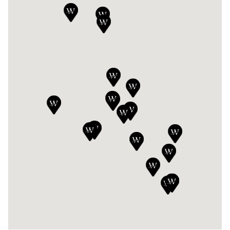
DE WILLERMIN AUBENAS
5 Rue de la Garenche, 07200, Aubenas
04 75 89 81 81
Voir la concession
DE WILLERMIN AVIGNON
162A Avenue Pierre Semard, 84000, Avignon
04 90 88 01 35