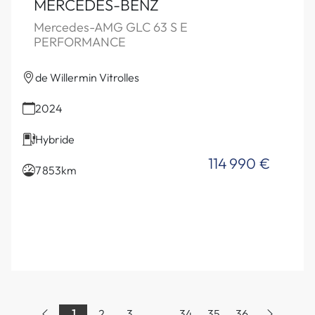
MERCEDES-BENZ
Mercedes-AMG GLC 63 S E
PERFORMANCE
de Willermin Vitrolles
2024
Hybride
114 990 €
7 853km
1
2
3
...
34
35
36