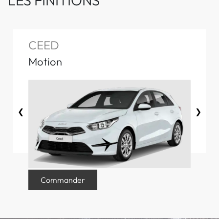
LES FINITIONS
CEED
Motion
❮
❯
Commander