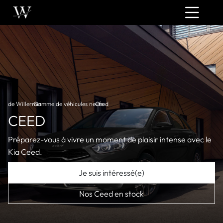
de Willermin
Gamme de véhicules neufs
›
Ceed
›
CEED
Préparez-vous à vivre un moment de plaisir intense avec le
Kia Ceed.
Je suis intéressé(e)
Nos Ceed en stock