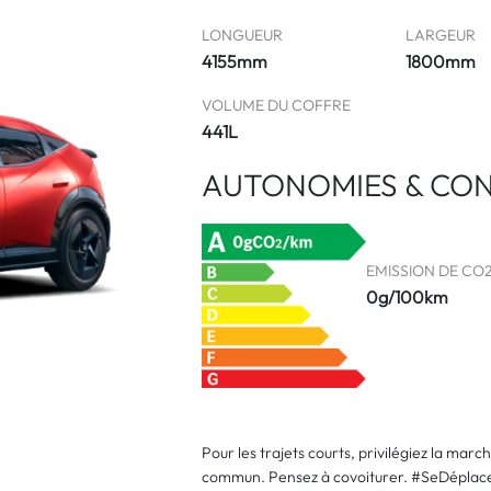
LONGUEUR
LARGEUR
4155mm
1800mm
VOLUME DU COFFRE
441L
AUTONOMIES & CO
EMISSION DE CO
0g/100km
Pour les trajets courts, privilégiez la marc
commun. Pensez à covoiturer. #SeDéplac