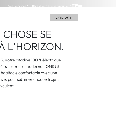
Nos services
Offres
Carrière
Le groupe
S
NOS LOCATIONS
BOUTIQUES
CONTACT
 CHOSE SE
À L‘HORIZON.
, notre citadine 100 % électrique
rrésistiblement moderne. IONIQ 3
un habitacle confortable avec une
tive, pour sublimer chaque trajet,
 veulent.