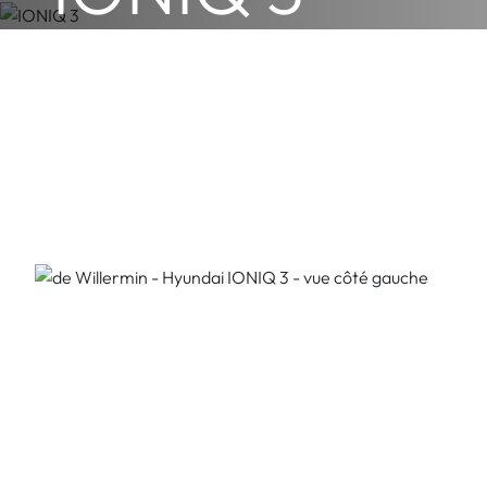
Préparez-vous à vivre un moment de plaisir intense avec 
AUTO
MOTO
UTILITAIRE
Je suis intéressé(e)
Nos IONIQ 3 en 