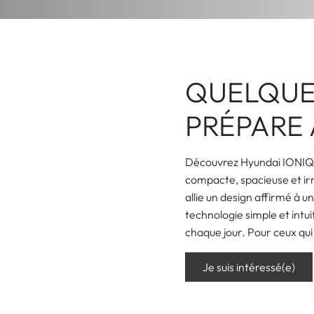
le IONIQ 3.
 / CAMION
LOISIR
AGRICOLE
BUSINESS SOLUTIONS
NOS OCCASION
stock
QUELQUE
PRÉPARE 
Découvrez Hyundai IONIQ 3
compacte, spacieuse et i
allie un design affirmé à 
technologie simple et intui
chaque jour. Pour ceux qui
Je suis intéressé(e)