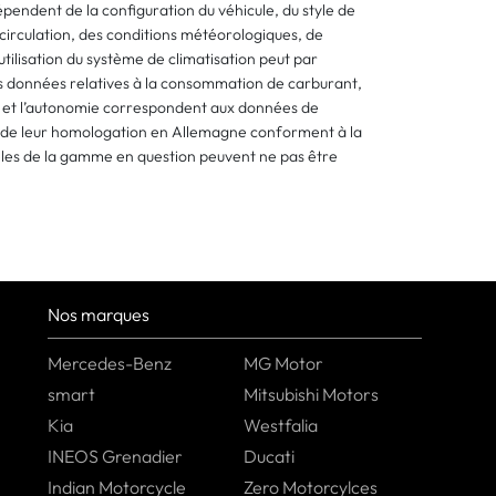
pendent de la configuration du véhicule, du style de
circulation, des conditions météorologiques, de
l’utilisation du système de climatisation peut par
s données relatives à la consommation de carburant,
2 et l’autonomie correspondent aux données de
s de leur homologation en Allemagne conforment à la
les de la gamme en question peuvent ne pas être
Nos marques
Mercedes-Benz
MG Motor
smart
Mitsubishi Motors
Kia
Westfalia
INEOS Grenadier
Ducati
Indian Motorcycle
Zero Motorcylces