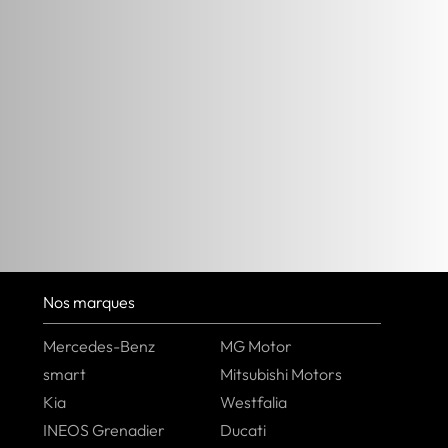
Nos marques
Mercedes-Benz
MG Motor
smart
Mitsubishi Motors
Kia
Westfalia
INEOS Grenadier
Ducati