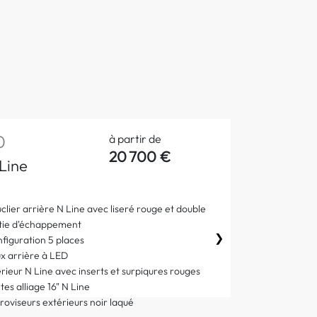
0
à partir de
20 700 €
Line
clier arrière N Line avec liseré rouge et double
tie d'échappement
❯
figuration 5 places
x arrière à LED
érieur N Line avec inserts et surpiqures rouges
tes alliage 16" N Line
roviseurs extérieurs noir laqué