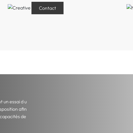
Contact
t un essai d u
sposition afin
 capacités de