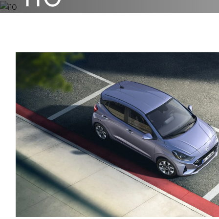
Toujours prêt à repousser les limites avec le Hyundai i10
AUTO
MOTO
UTILITAIRE
A partir de 18 600€
Nos i10 en stock