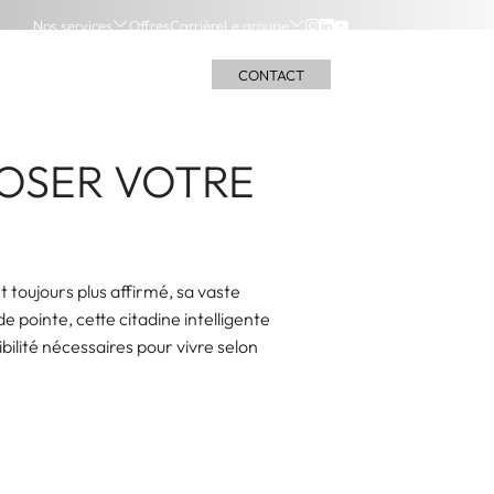
Nos services
Offres
Carrière
Le groupe
S
NOS LOCATIONS
BOUTIQUES
CONTACT
POSER VOTRE
 toujours plus affirmé, sa vaste
e pointe, cette citadine intelligente
xibilité nécessaires pour vivre selon