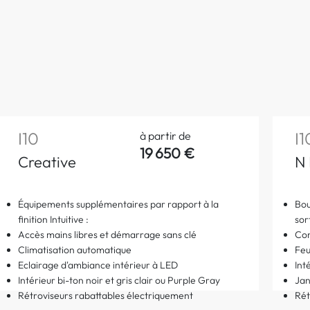
I10
I1
à partir de
19 650 €
Creative
N 
Équipements supplémentaires par rapport à la
Bou
finition Intuitive :
sor
Accès mains libres et démarrage sans clé
Con
Climatisation automatique
Feu
Eclairage d'ambiance intérieur à LED
Int
Intérieur bi-ton noir et gris clair ou Purple Gray
Jan
Rétroviseurs rabattables électriquement
Rét