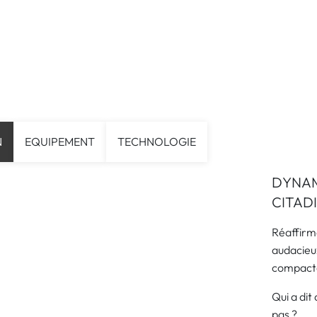
N
EQUIPEMENT
TECHNOLOGIE
DYNAM
CITAD
Réaffirm
audacieux
compact
Qui a di
pas ?