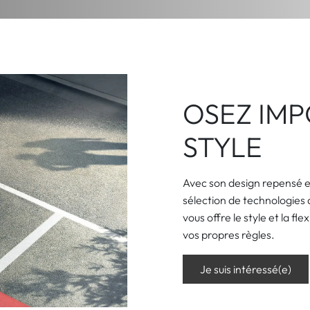
 / CAMION
LOISIR
AGRICOLE
BUSINESS SOLUTIONS
NOS OCCASION
OSEZ IM
STYLE
Avec son design repensé et
sélection de technologies d
vous offre le style et la fle
vos propres règles.
Je suis intéressé(e)