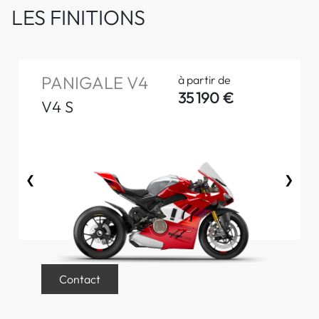
LES FINITIONS
PANIGALE V4
à partir de
35 190 €
V4 S
❮
❯
Contact