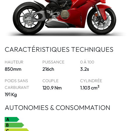
CARACTÉRISTIQUES TECHNIQUES
HAUTEUR
PUISSANCE
0 À 100
850mm
216ch
3.2s
POIDS SANS
COUPLE
CYLINDRÉE
3
CARBURANT
120.9 Nm
1.103 cm
191 Kg
AUTONOMIES & CONSOMMATION