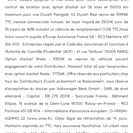
contrat de location avec option d'achat sur 36 mois et 15000 km
maximum pour une Ducati Panigale V2 Ducati Red neuve de 15995€
TTC (remise commerciale incluse). 1er loyer majoré de 2500€ suivi de
35 loyers de 169€ incluant un véhicule de remplacement (7,0€ TTC/mois
inclus souscrit auprès d’Europ Assistance France SA – RCS Nanterre 451
366 405 : Entreprises régies par le Code des assurances et soumises à
l'Autorité de Contrôle Prudentiel (ACP) - 61 rue Taitbout 75009 PARIS)
Option d'achat finale : 9350€ ou reprise du véhicule suivant
engagement de votre Distributeur. Montant total dû par l'emprunteur
avec option d’achat finale : 17756€. Offre réservée aux particuliers chez
tous les Distributeurs Ducati présentant ce financement, sous réserve
d’acceptation du dossier par Volkswagen Bank GmbH – SARL de droit
allemand – Capital : 318 279 200€ - Succursale France : Bâtiment
Ellipse, 15 avenue de la Demi-Lune 95700 Roissy-en-France – RCS
Pontoise 451 618 904 – Intermédiaire d'assurance européen : D-HNQM-
UQ9MO-22 (www.orias.fr). Délai légal de rétractation de 14 jours.
Montants exprimés en TTC, hors assurance facultative. Un crédit vous
engage et doit être remboursé. Vérifiez vos capacités de