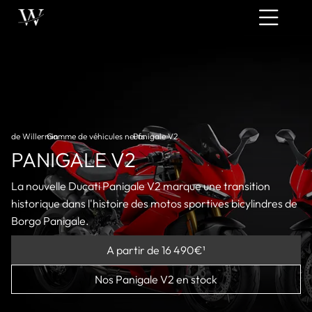
de Willermin
Gamme de véhicules neufs
›
Panigale V2
›
PANIGALE V2
La nouvelle Ducati Panigale V2 marque une transition
historique dans l'histoire des motos sportives bicylindres de
Borgo Panigale.
A partir de 16 490€¹
Nos Panigale V2 en stock