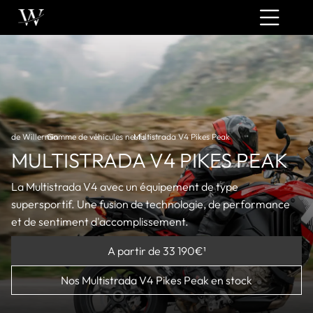
de Willermin
Gamme de véhicules neufs
›
Multistrada V4 Pikes Peak
›
MULTISTRADA V4 PIKES PEAK
La Multistrada V4 avec un équipement de type
supersportif. Une fusion de technologie, de performance
et de sentiment d'accomplissement.
A partir de 33 190€¹
Nos Multistrada V4 Pikes Peak en stock