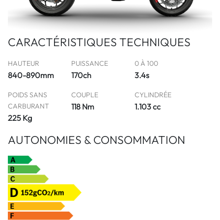
CARACTÉRISTIQUES TECHNIQUES
HAUTEUR
PUISSANCE
0 À 100
840-890mm
170ch
3.4s
POIDS SANS
COUPLE
CYLINDRÉE
CARBURANT
118 Nm
1.103 cc
225 Kg
AUTONOMIES & CONSOMMATION