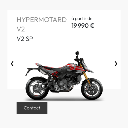
HYPERMOTARD
à partir de
19 990 €
V2
V2 SP
❮
❯
Contact