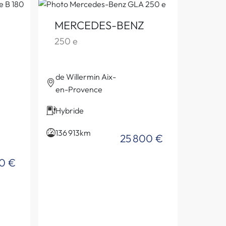
MERCEDES-BENZ
250 e
de Willermin Aix-
en-Provence
Hybride
136 913km
25 800 €
0 €