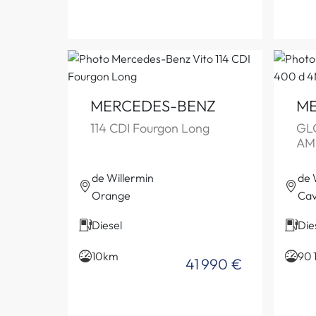
MERCEDES-BENZ
ME
114 CDI Fourgon Long
GL
AM
de Willermin
de 
Orange
Cav
Diesel
Die
10km
90 
41 990 €