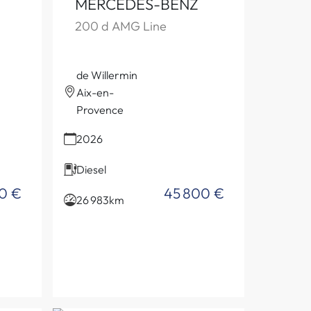
MERCEDES-BENZ
200 d AMG Line
de Willermin
Aix-en-
Provence
2026
Diesel
0 €
45 800 €
26 983km