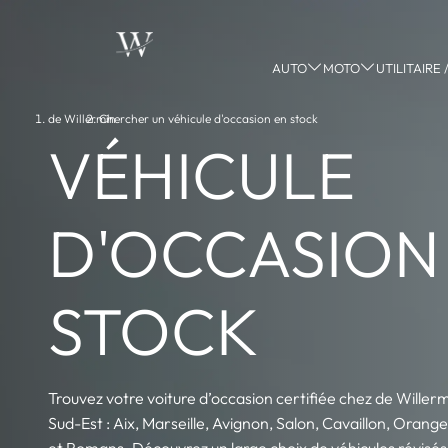
AUTO
MOTO
UTILITAIRE
de Willermin
Chercher un véhicule d'occasion en stock
›
VÉHICULE
D'OCCASION
STOCK
Trouvez votre voiture d’occasion certifiée chez de Willer
Sud-Est : Aix, Marseille, Avignon, Salon, Cavaillon, Oran
et Romans. Découvrez un large choix de véhicules révisé