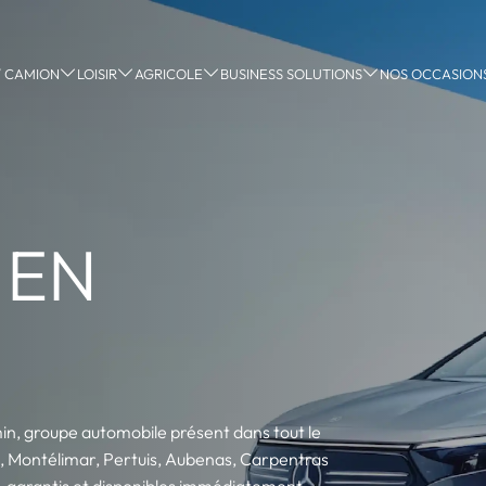
 / CAMION
LOISIR
AGRICOLE
BUSINESS SOLUTIONS
NOS OCCASION
 EN
min, groupe automobile présent dans tout le
ge, Montélimar, Pertuis, Aubenas, Carpentras
s, garantis et disponibles immédiatement