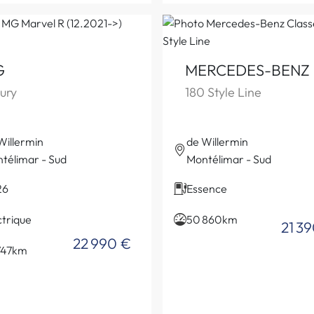
G
MERCEDES-BENZ
ury
180 Style Line
Willermin
de Willermin
télimar - Sud
Montélimar - Sud
26
Essence
ctrique
50 860km
21 3
22 990 €
747km