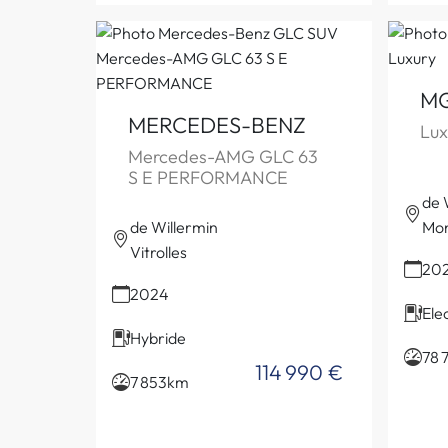
M
MERCEDES-BENZ
Lux
Mercedes-AMG GLC 63
S E PERFORMANCE
de 
de Willermin
Mon
Vitrolles
20
2024
Ele
Hybride
78 
114 990 €
7 853km