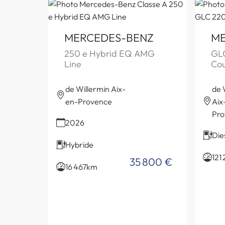
MERCEDES-BENZ
ME
250 e Hybrid EQ AMG
GL
Line
Co
de Willermin Aix-
de 
en-Provence
Aix
Pro
2026
Die
Hybride
121
35 800 €
16 467km