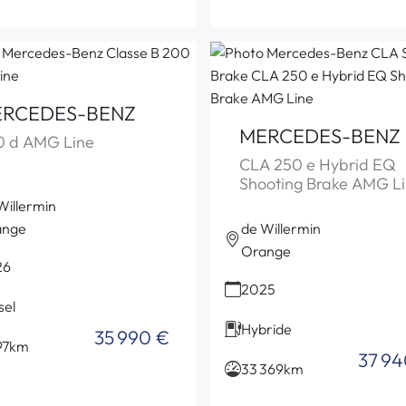
RCEDES-BENZ
MERCEDES-BENZ
0 d AMG Line
CLA 250 e Hybrid EQ
Shooting Brake AMG L
Willermin
ange
de Willermin
Orange
26
2025
sel
Hybride
35 990 €
97km
37 94
33 369km