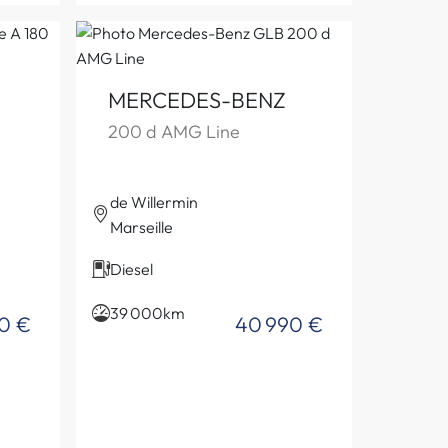
MERCEDES-BENZ
200 d AMG Line
de Willermin
Marseille
Diesel
39 000km
90 €
40 990 €