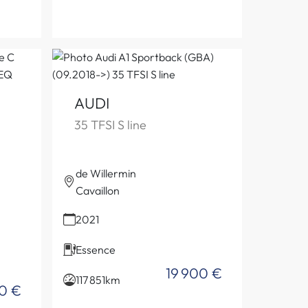
AUDI
35 TFSI S line
de Willermin
Cavaillon
2021
Essence
19 900 €
117 851km
0 €