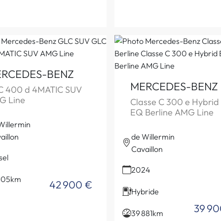
RCEDES-BENZ
MERCEDES-BENZ
C 400 d 4MATIC SUV
G Line
Classe C 300 e Hybrid
EQ Berline AMG Line
Willermin
aillon
de Willermin
Cavaillon
sel
2024
105km
42 900 €
Hybride
39 90
39 881km