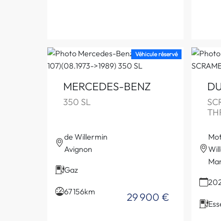
Véhicule réservé
MERCEDES-BENZ
DU
350 SL
SC
TH
de Willermin
Mot
Avignon
Wil
Mar
Gaz
20
67 156km
29 900 €
Ess