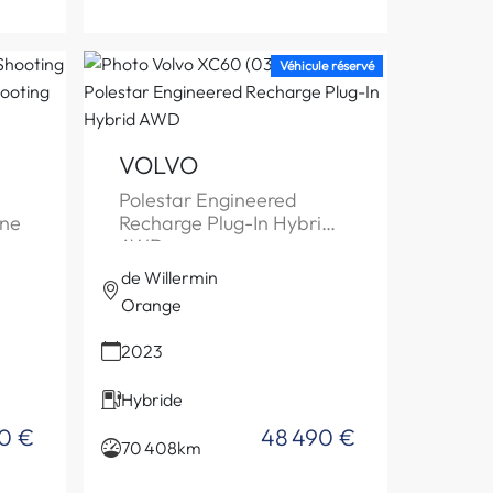
Véhicule réservé
VOLVO
Polestar Engineered
ine
Recharge Plug-In Hybrid
AWD
de Willermin
Orange
2023
Hybride
0 €
48 490 €
70 408km