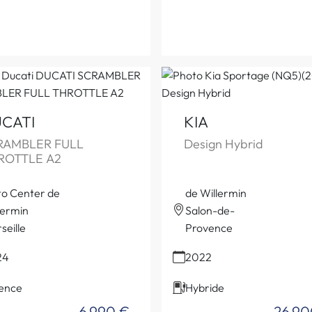
CATI
KIA
RAMBLER FULL
Design Hybrid
ROTTLE A2
o Center de
de Willermin
lermin
Salon-de-
seille
Provence
24
2022
ence
Hybride
6 990 €
26 90