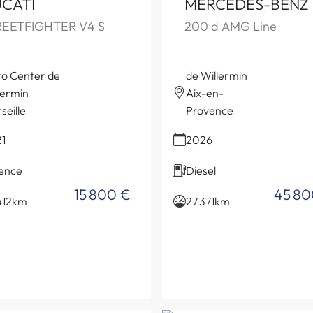
CATI
MERCEDES-BENZ
REETFIGHTER V4 S
200 d AMG Line
o Center de
de Willermin
lermin
Aix-en-
seille
Provence
1
2026
ence
Diesel
15 800 €
45 80
412km
27 371km