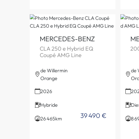
MERCEDES-BENZ
ME
CLA 250 e Hybrid EQ
20
Coupé AMG Line
de Willermin
de 
Orange
Or
2026
20
Hybride
Die
39 490 €
26 465km
8 6