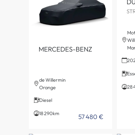
DU
ST
Mot
Wil
Mar
MERCEDES-BENZ
202
Ess
de Willermin
28 
Orange
Diesel
18 290km
57 480 €