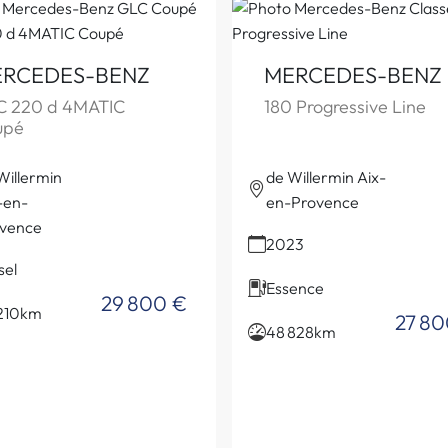
RCEDES-BENZ
MERCEDES-BENZ
C 220 d 4MATIC
180 Progressive Line
upé
Willermin
de Willermin Aix-
-en-
en-Provence
vence
2023
sel
Essence
29 800 €
 210km
27 80
48 828km