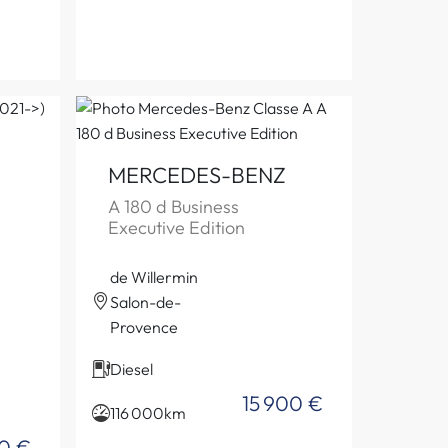
MERCEDES-BENZ
A 180 d Business
Executive Edition
de Willermin
Salon-de-
Provence
Diesel
15 900 €
116 000km
0 €