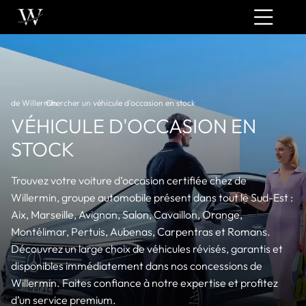
de Willermin
Chercher un véhicule d'occasion en stock
›
VÉHICULE D'OCCASION EN
STOCK
Trouvez votre voiture d’occasion certifiée chez de
Willermin, groupe automobile présent dans tout le Sud-Est :
Aix, Marseille, Avignon, Salon, Cavaillon, Orange,
Montélimar, Pertuis, Aubenas, Carpentras et Romans.
Découvrez un large choix de véhicules révisés, garantis et
disponibles immédiatement dans nos concessions de
Willermin. Faites confiance à notre expertise et profitez
d’un service premium.