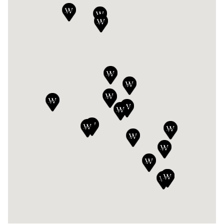
DE WILLERMIN AUBENAS
5 Rue de la Garenche, 07200, Aubenas
04 75 89 81 81
Voir la concession
DE WILLERMIN AVIGNON
162A Avenue Pierre Semard, 84000, Avignon
04 90 88 01 35