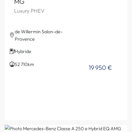
MG
Luxury PHEV
de Willermin Salon-de-
Provence
Hybride
52 710km
19 950 €