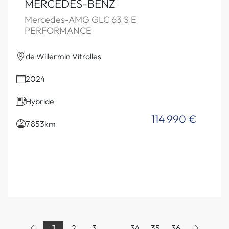
MERCEDES-BENZ
Mercedes-AMG GLC 63 S E
PERFORMANCE
de Willermin Vitrolles
2024
Hybride
114 990 €
7 853km
1
2
3
...
34
35
36