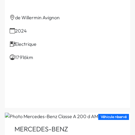
de Willermin Avignon
2024
Electrique
17 916km
Véhicule réservé
MERCEDES-BENZ