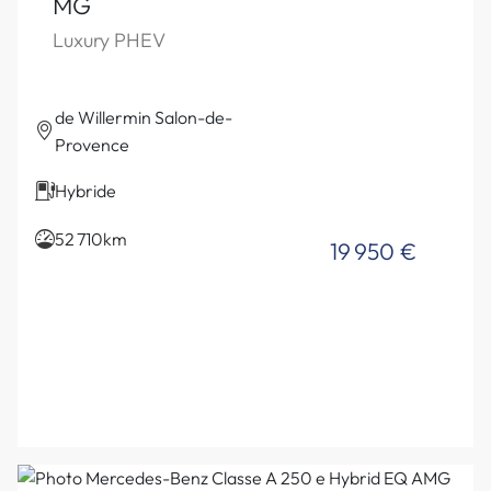
MG
Luxury PHEV
de Willermin Salon-de-
Provence
Hybride
52 710km
19 950 €