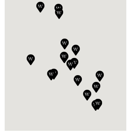
DE WILLERMIN AUBENAS
5 Rue de la Garenche, 07200, Aubenas
04 75 89 81 81
Voir la concession
DE WILLERMIN AVIGNON
162A Avenue Pierre Semard, 84000, Avignon
04 90 88 01 35