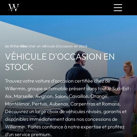
de Willermin
Chercher un véhicule d'occasion en stock
›
VÉHICULE D'OCCASION EN
STOCK
Trouvez votre voiture d’occasion certifiée chez de
Willermin, groupe automobile présent dans tout le Sud-Est :
Aix, Marseille, Avignon, Salon, Cavaillon, Orange,
Montélimar, Pertuis, Aubenas, Carpentras et Romans.
Découvrez un large choix de véhicules révisés, garantis et
disponibles immédiatement dans nos concessions de
Willermin. Faites confiance à notre expertise et profitez
d’un service premium.