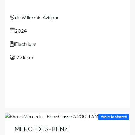
de Willermin Avignon
2024
Electrique
17 916km
Véhicule réservé
MERCEDES-BENZ