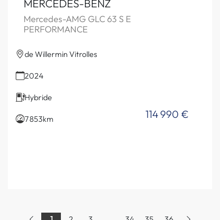
MERCEDES-BENZ
Mercedes-AMG GLC 63 S E
PERFORMANCE
de Willermin Vitrolles
2024
Hybride
114 990 €
7 853km
1
2
3
...
34
35
36