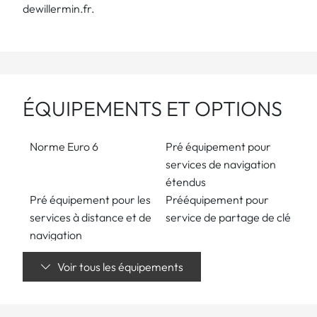
dewillermin.fr
.
ÉQUIPEMENTS ET OPTIONS
Norme Euro 6
Pré équipement pour
services de navigation
étendus
Pré équipement pour les
Prééquipement pour
services à distance et de
service de partage de clé
navigation
Direction paramétrique
Caméra de recul
Voir tous les équipements
Sport
Assistance aux angles
Aide active au
morts
stationnement avec