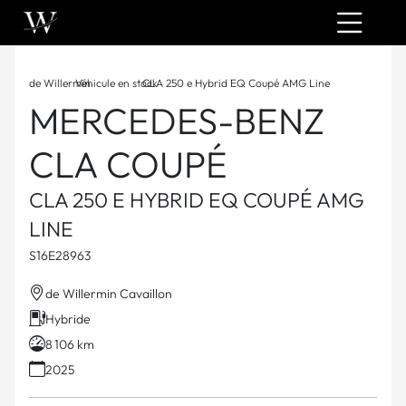
de Willermin
Véhicule en stock
›
CLA 250 e Hybrid EQ Coupé AMG Line
›
MERCEDES-BENZ
CLA COUPÉ
CLA 250 E HYBRID EQ COUPÉ AMG
LINE
S16E28963
de Willermin Cavaillon
Hybride
8 106 km
2025