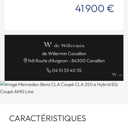
41 900 €
de Willermin Cavaillon
148 Route d'Avignon - 84300 Cavaillon
04 51 33 40 35
Previous
Next
CARACTÉRISTIQUES