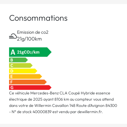
PARKTRONIC
Siège passager avant à
Avertisseur de
Consommations
réglages électriques avec
franchissement de ligne
fonction Mémoires
actif
Rétroviseur intérieur à
Freinage d'urgence
Emission de co2
commutation jour/nuit
assisté actif
21g/100km
automatique
Antenne GPS
Avertisseur de sortie du
véhicule à l'arrêt
Siège conducteur à
Filet au dos des sièges
réglages électriques avec
avant
fonction Mémoires
Banquette arrière
Airbag genou
Ce véhicule Mercedes-Benz CLA Coupé Hybride essence
rabattable 40/20/40
électrique de 2025 ayant 8106 km au compteur vous attend
Double porte-gobelets
Essuie-glaces avec
dans votre de Willermin Cavaillon 148 Route d'Avignon 84300
détecteur de pluie
- N° de stock 40000839 est vendu par dewillermin.fr.
Système d'appel
Fonctionnalités élargies
d'urgence Mercedes-
MBUX