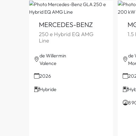
MERCEDES-BENZ
M
250 e Hybrid EQ AMG
1.5
Line
de Willermin
de 
Valence
Mon
2026
20
Hybride
Hyb
8 