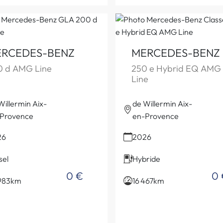
RCEDES-BENZ
MERCEDES-BENZ
0 d AMG Line
250 e Hybrid EQ AMG
Line
Willermin Aix-
de Willermin Aix-
Provence
en-Provence
26
2026
sel
Hybride
0 €
0 
983km
16 467km