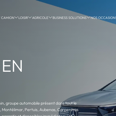
 / CAMION
LOISIR
AGRICOLE
BUSINESS SOLUTIONS
NOS OCCASION
 EN
min, groupe automobile présent dans tout le
ge, Montélimar, Pertuis, Aubenas, Carpentras
s, garantis et disponibles immédiatement