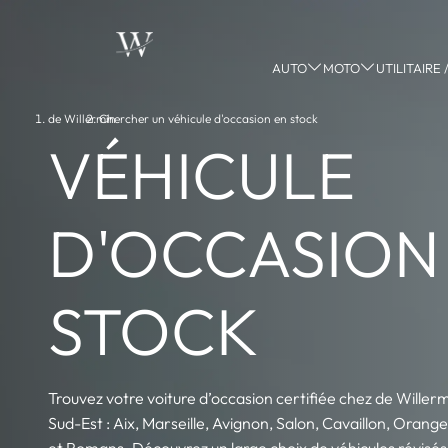
AUTO
MOTO
UTILITAIRE
de Willermin
Chercher un véhicule d'occasion en stock
›
VÉHICULE
D'OCCASION
STOCK
Trouvez votre voiture d’occasion certifiée chez de Willer
Sud-Est : Aix, Marseille, Avignon, Salon, Cavaillon, Oran
et Romans. Découvrez un large choix de véhicules révisé