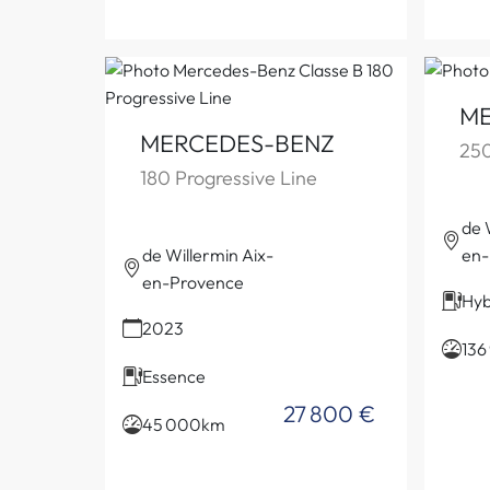
ME
MERCEDES-BENZ
250
180 Progressive Line
de 
de Willermin Aix-
en-
en-Provence
Hyb
2023
136
Essence
27 800 €
45 000km