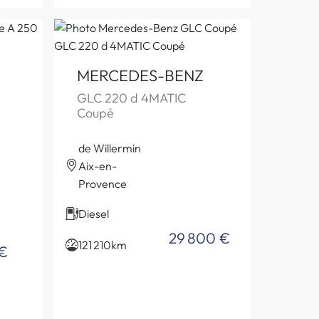
MERCEDES-BENZ
GLC 220 d 4MATIC
Coupé
de Willermin
Aix-en-
Provence
Diesel
29 800 €
121 210km
€