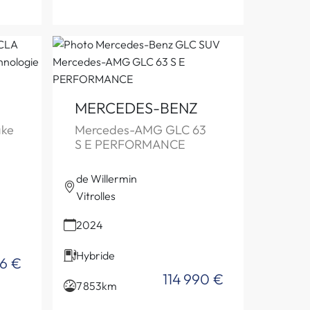
MERCEDES-BENZ
ake
Mercedes-AMG GLC 63
S E PERFORMANCE
de Willermin
Vitrolles
2024
Hybride
76 €
114 990 €
7 853km