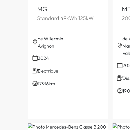
MG
ME
Standard 49kWh 125kW
20
de Willermin
de 
Avignon
Mars
Val
2024
20
Electrique
Die
17 916km
19