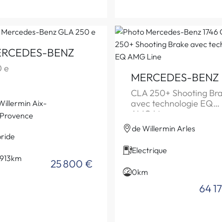
RCEDES-BENZ
 e
MERCEDES-BENZ
CLA 250+ Shooting Br
avec technologie EQ
Willermin Aix-
AMG Line
Provence
de Willermin Arles
ride
Electrique
 913km
25 800 €
0km
64 1