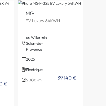
MG
EV Luxury 64KWH
de Willermin
Salon-de-
Provence
2025
Electrique
39 140 €
5 000km
00 €