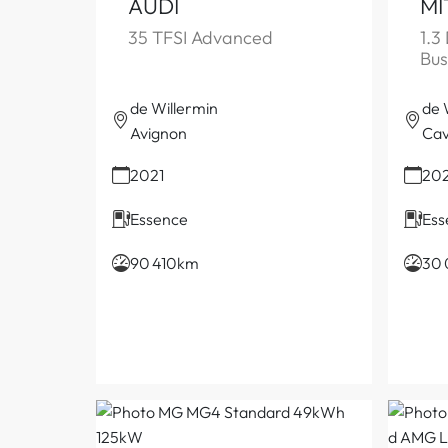
AUDI
MI
35 TFSI Advanced
1.3
Bus
de Willermin
de 
Avignon
Cav
2021
20
Essence
Ess
90 410km
30