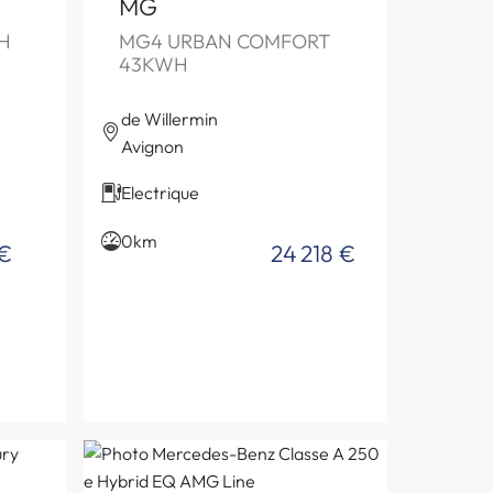
MG
H
MG4 URBAN COMFORT
43KWH
de Willermin
Avignon
Electrique
0km
€
24 218 €