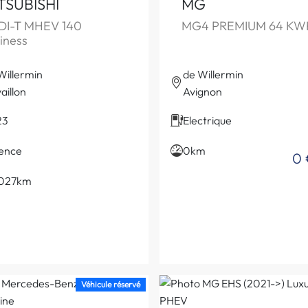
TSUBISHI
MG
 DI-T MHEV 140
MG4 PREMIUM 64 KW
iness
Willermin
de Willermin
aillon
Avignon
23
Electrique
ence
0km
0 
 027km
Véhicule réservé