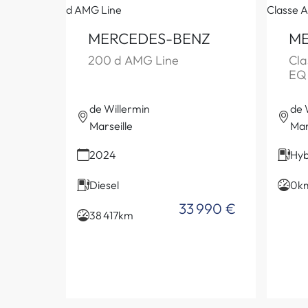
MERCEDES-BENZ
ME
200 d AMG Line
Cla
EQ
de Willermin
de 
Marseille
Mar
2024
Hyb
Diesel
0k
33 990 €
38 417km