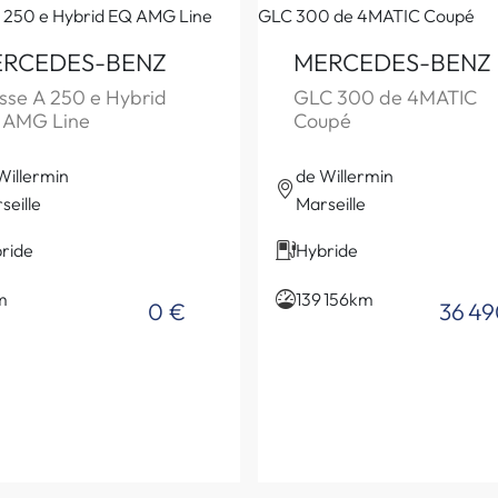
RCEDES-BENZ
MERCEDES-BENZ
sse A 250 e Hybrid
GLC 300 de 4MATIC
 AMG Line
Coupé
Willermin
de Willermin
seille
Marseille
ride
Hybride
m
139 156km
0 €
36 49