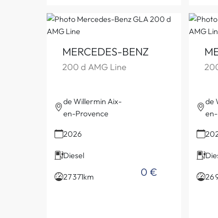
MERCEDES-BENZ
ME
200 d AMG Line
20
de Willermin Aix-
de 
en-Provence
en-
2026
20
Diesel
Die
0 €
27 371km
26 