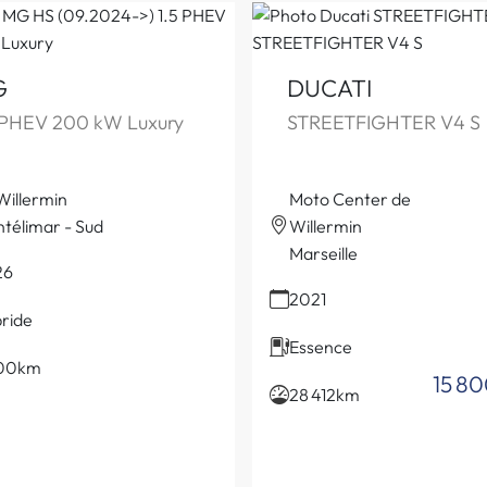
G
DUCATI
 PHEV 200 kW Luxury
STREETFIGHTER V4 S
Willermin
Moto Center de
télimar - Sud
Willermin
Marseille
26
2021
ride
Essence
900km
15 8
28 412km