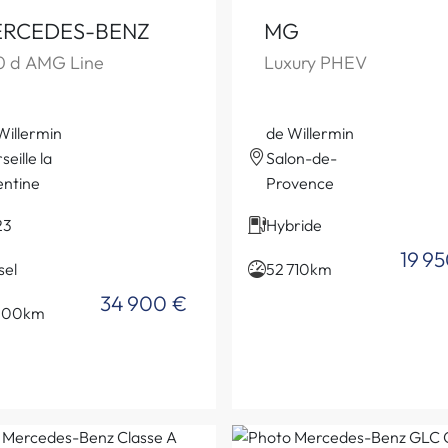
RCEDES-BENZ
MG
0 d AMG Line
Luxury PHEV
Willermin
de Willermin
eille la
Salon-de-
entine
Provence
23
Hybride
19 9
sel
52 710km
34 900 €
 000km